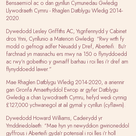
Bensaernïol ac o dan gynllun Cymunedau Gwledig
Llywodraeth Cymru - Rhaglen Datblygu Wledig 2014-
2020.
Dywedodd Lesley Griffiths AC, Ysgrifennydd y Cabinet
dros Ynni, Cynllunio a Materion Gwledig: “Rwy wrth fy
modd o gefnogi adfer Neuadd y Dref, Aberteifi. Bu’r
farchnad yn masnachu ers mwy na 150 o flynyddoedd
ac rwy’n gobeithio y gwnaiff barhau i roi lles i’r dref am
flynyddoedd lawer.”
Mae Rhaglen Datblygu Wledig 2014-2020, a ariennir
gan Gronfa Amaethyddol Ewrop ar gyfer Datblygu
Gwledig a chan Lywodraeth Cymru, hefyd wedi cynnig
£127,000 ychwanegol at ail gymal y cynllun (cyflawni).
Dywedodd Howard Williams, Cadeirydd yr
Ymddiriedolaeth: “Mae hyn yn newyddion gwirioneddol
gyffrous i Aberteifi gyda’r potensial i roi lles i’r holl