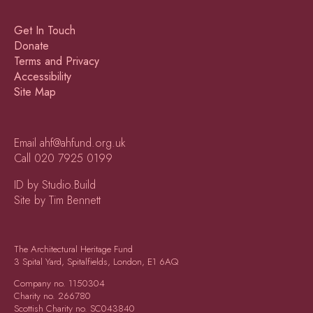
Get In Touch
Donate
Terms and Privacy
Accessibility
Site Map
Email
ahf@ahfund.org.uk
Call
020 7925 0199
ID by Studio.Build
Site by Tim Bennett
The Architectural Heritage Fund
3 Spital Yard, Spitalfields, London, E1 6AQ
Company no.
1150304
Charity no.
266780
Scottish Charity no.
SC043840