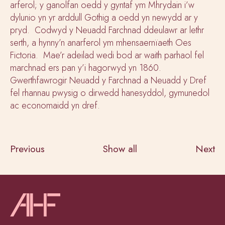
arferol; y ganolfan oedd y gyntaf ym Mhrydain i’w
dylunio yn yr arddull Gothig a oedd yn newydd ar y
pryd. Codwyd y Neuadd Farchnad ddeulawr ar lethr
serth, a hynny’n anarferol ym mhensaernïaeth Oes
Fictoria. Mae’r adeilad wedi bod ar waith parhaol fel
marchnad ers pan y’i hagorwyd yn 1860.
Gwerthfawrogir Neuadd y Farchnad a Neuadd y Dref
fel rhannau pwysig o dirwedd hanesyddol, gymunedol
ac economaidd yn dref.
Previous
Show all
Next