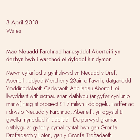
3 April 2018
Wales
Mae Neuadd Farchnad hanesyddol Aberteifi yn
derbyn hwb i warchod ei dyfodol hir dymor
Mewn cyfarfod a gynhaliwyd yn Neuadd y Dref,
Aberteifi, ddydd Mercher y 28ain o Fawrth, datganodd
Ymddiriedolaeth Cadwraeth Adeiladau Aberteifi ei
llwyddiant wrth sicrhau arian datblygu (ar gyfer cynllunio
manwl) tuag at brosiect £1.7 miliwn i ddiogelu, i adfer ac
i drwsio Neuadd y Farchnad, Aberteifi, yn ogystal â
gwella mynediad i’r adeilad. Darparwyd grantiau
datblygu ar gyfer y cymal cyntaf hwn gan Gronfa
Dreftadaeth y Loteri, gan y Gronfa Treftadaeth