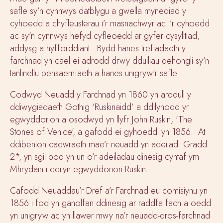
safle sy’n cynnwys datblygu a gwella mynediad y
cyhoedd a chyfleusterau i’r masnachwyr ac i’r cyhoedd
ac sy’n cynnwys hefyd cyfleoedd ar gyfer cysylltiad,
addysg a hyfforddiant. Bydd hanes treftadaeth y
farchnad yn cael ei adrodd drwy ddulliau dehongli sy’n
tanlinellu pensaernïaeth a hanes unigryw'r safle.
Codwyd Neuadd y Farchnad yn 1860 yn arddull y
ddiwygiadaeth Gothig ‘Ruskinaidd’ a ddilynodd yr
egwyddorion a osodwyd yn llyfr John Ruskin, 'The
Stones of Venice', a gafodd ei gyhoeddi yn 1856. At
ddibenion cadwraeth mae’r neuadd yn adeilad Gradd
2*, yn sgil bod yn un o’r adeiladau dinesig cyntaf ym
Mhrydain i ddilyn egwyddorion Ruskin.
Cafodd Neuaddau’r Dref a’r Farchnad eu comisiynu yn
1856 i fod yn ganolfan ddinesig ar raddfa fach a oedd
yn unigryw ac yn llawer mwy na’r neuadd-dros-farchnad