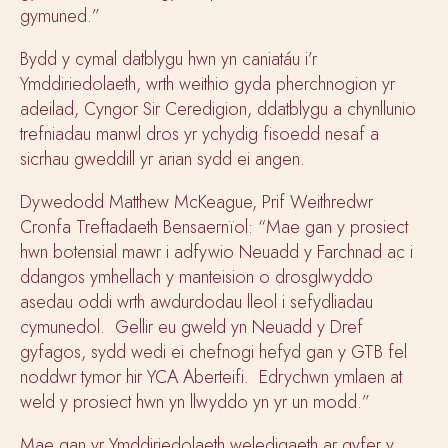
gymuned.”
Bydd y cymal datblygu hwn yn caniatáu i’r
Ymddiriedolaeth, wrth weithio gyda pherchnogion yr
adeilad, Cyngor Sir Ceredigion, ddatblygu a chynllunio
trefniadau manwl dros yr ychydig fisoedd nesaf a
sicrhau gweddill yr arian sydd ei angen.
Dywedodd Matthew McKeague, Prif Weithredwr
Cronfa Treftadaeth Bensaernïol: “Mae gan y prosiect
hwn botensial mawr i adfywio Neuadd y Farchnad ac i
ddangos ymhellach y manteision o drosglwyddo
asedau oddi wrth awdurdodau lleol i sefydliadau
cymunedol. Gellir eu gweld yn Neuadd y Dref
gyfagos, sydd wedi ei chefnogi hefyd gan y GTB fel
noddwr tymor hir YCA Aberteifi. Edrychwn ymlaen at
weld y prosiect hwn yn llwyddo yn yr un modd.”
Mae gan yr Ymddiriedolaeth weledigaeth ar gyfer y